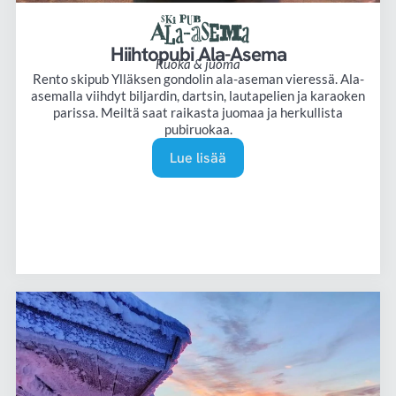
Hiihtopubi Ala-Asema
Ruoka & juoma
Rento skipub Ylläksen gondolin ala-aseman vieressä. Ala-
asemalla viihdyt biljardin, dartsin, lautapelien ja karaoken
parissa. Meiltä saat raikasta juomaa ja herkullista
pubiruokaa.
Lue lisää