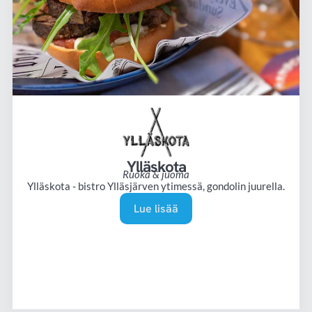
Ylläskota
Ruoka & juoma
Ylläskota - bistro Ylläsjärven ytimessä, gondolin juurella.
Lue lisää