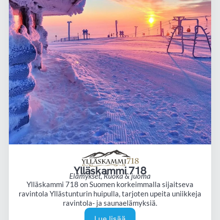
Ylläskammi 718
Elämykset
,
Ruoka & juoma
Ylläskammi 718 on Suomen korkeimmalla sijaitseva
ravintola Yllästunturin huipulla, tarjoten upeita uniikkeja
ravintola- ja saunaelämyksiä.
Lue lisää