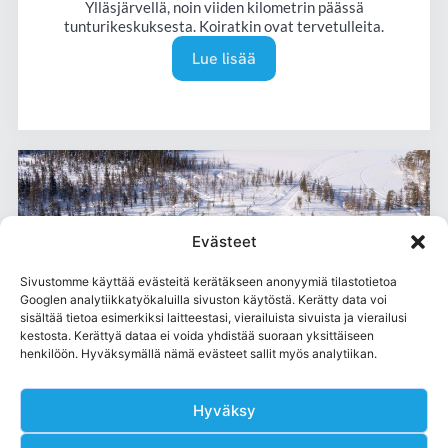
Ylläsjärvellä, noin viiden kilometrin päässä
tunturikeskuksesta. Koiratkin ovat tervetulleita.
Lue lisää
Evästeet
Sivustomme käyttää evästeitä kerätäkseen anonyymiä tilastotietoa
Varaa
Googlen analytiikkatyökaluilla sivuston käytöstä. Kerätty data voi
nyt
sisältää tietoa esimerkiksi laitteestasi, vierailuista sivuista ja vierailusi
kestosta. Kerättyä dataa ei voida yhdistää suoraan yksittäiseen
henkilöön. Hyväksymällä nämä evästeet sallit myös analytiikan.
Kesängin Keidas
Hyväksy
Ruoka & juoma
Kesängin Keidas on Kesänkijärvellä sijaitseva