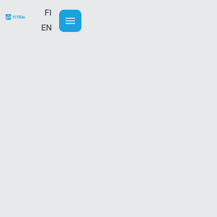
FI
EN
Ruoka ja juoma -palvelut
Ylläksellä