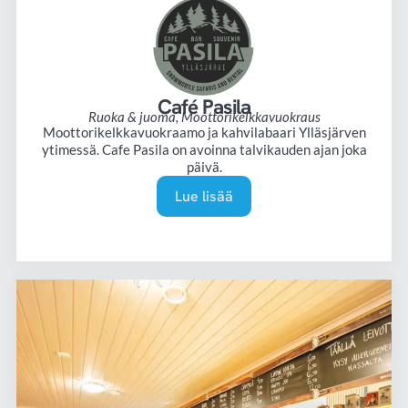
Café Pasila
Ruoka & juoma
,
Moottorikelkkavuokraus
Moottorikelkkavuokraamo ja kahvilabaari Ylläsjärven
ytimessä. Cafe Pasila on avoinna talvikauden ajan joka
päivä.
Lue lisää