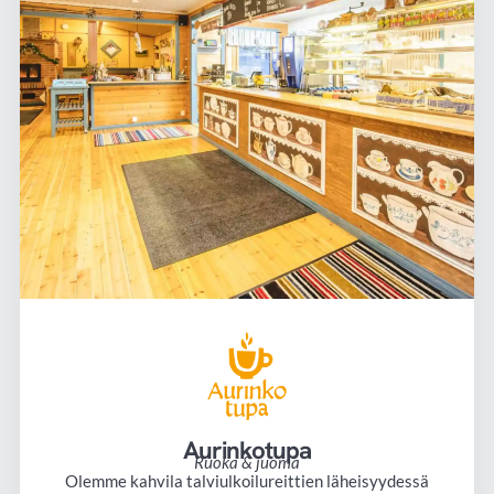
Aurinkotupa
Ruoka & juoma
Olemme kahvila talviulkoilureittien läheisyydessä