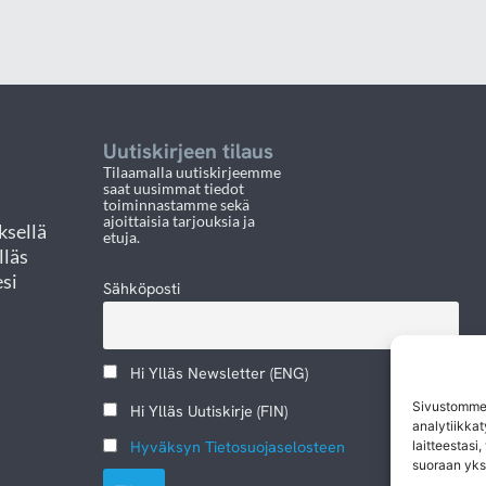
Uutiskirjeen tilaus
Tilaamalla uutiskirjeemme
saat uusimmat tiedot
toiminnastamme sekä
ajoittaisia tarjouksia ja
ksellä
etuja.
lläs
esi
Sähköposti
Hi Ylläs Newsletter (ENG)
Sivustomme 
Hi Ylläs Uutiskirje (FIN)
analytiikkat
laitteestasi,
Hyväksyn Tietosuojaselosteen
suoraan yks