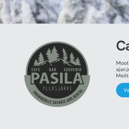
Ca
Moott
ajan 
Meilt
Va