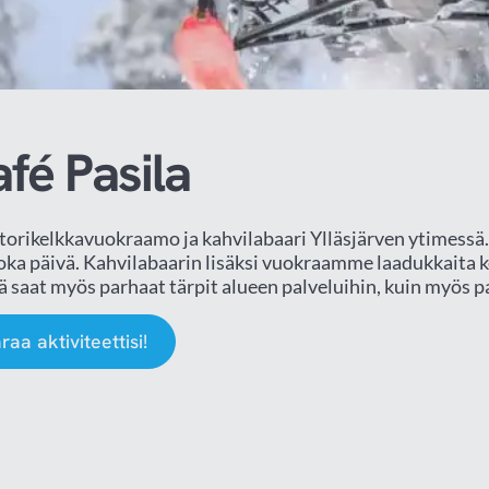
fé Pasila
orikelkkavuokraamo ja kahvilabaari Ylläsjärven ytimessä.
joka päivä. Kahvilabaarin lisäksi vuokraamme laadukkaita ke
ä saat myös parhaat tärpit alueen palveluihin, kuin myös 
raa aktiviteettisi!