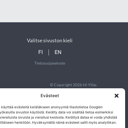
Valitse sivuston kieli
FI
EN
Tietosuojaseloste
© Copyright 2026 Hi Ylläs
Pidätämme oikeudet muutoksiin
Evästeet
käyttää evästeitä kerätäkseen anonyymiä tilastotietoa Googlen
yökaluilla sivuston käytöstä. Kerätty data voi sisältää tietoa esimerkiksi
 vierailuista sivuista ja vierailusi kestosta. Kerättyä dataa ei voida yhdistää
ittäiseen henkilöön. Hyväksymällä nämä evästeet sallit myös analytiikan.