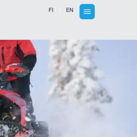
FI
EN