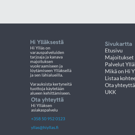
Hi Ylläksestä
Sivukartta
Hi Ylläs on
Etusivu
varauspalveluiden
tarjoaja ja kanava
Majoitukset
majoituksen
Palvelut Yllä
vuokraamiseen ja
löytämiseen Ylläksellä
Mikä on Hi Y
ja sen lähialueilla.
Listaa kohte
Varauksista kertyneitä
Ota yhteyttä
tuottoja käytetään
UKK
alueen kehittämiseen.
Ota yhteyttä
Hi Ylläksen
asiakaspalvelu
+358 50 952 0123
yllas@hiyllas.fi