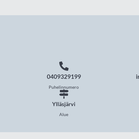
0409329199
i
Puhelinnumero
Ylläsjärvi
Alue