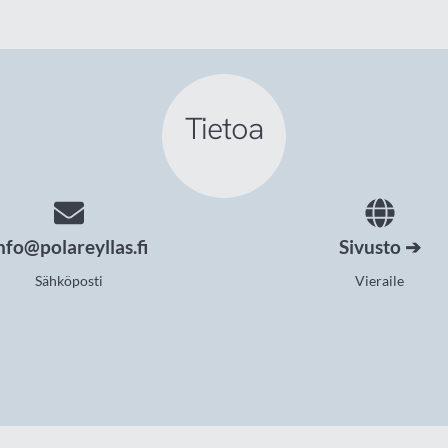
Tietoa
nfo@polareyllas.fi
Sivusto ➔
Sähköposti
Vieraile