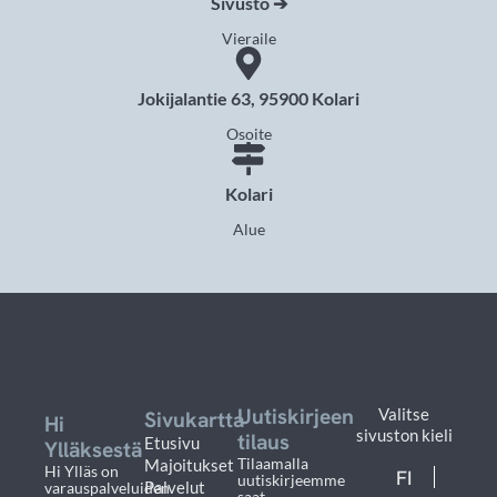
Sivusto ➔
Vieraile
Jokijalantie 63, 95900 Kolari
Osoite
Kolari
Alue
Uutiskirjeen
Valitse
Sivukartta
Hi
sivuston kieli
tilaus
Etusivu
Ylläksestä
Tilaamalla
Majoitukset
Hi Ylläs on
FI
uutiskirjeemme
Palvelut
varauspalveluiden
saat