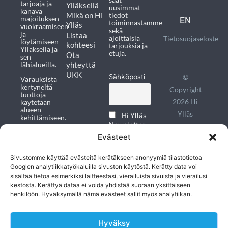
tarjoaja ja
Ylläksellä
uusimmat
kanava
Mikä on Hi
tiedot
EN
majoituksen
toiminnastamme
Ylläs
vuokraamiseen
sekä
ja
Listaa
ajoittaisia
Tietosuojaseloste
löytämiseen
kohteesi
tarjouksia ja
Ylläksellä ja
etuja.
Ota
sen
yhteyttä
lähialueilla.
UKK
Sähköposti
©
Varauksista
kertyneitä
Copyright
tuottoja
2026 Hi
käytetään
alueen
Ylläs
Hi Ylläs
kehittämiseen.
Newsletter
Pidätämme
Ota
(ENG)
Evästeet
oikeudet
yhteyttä
Hi Ylläksen
muutoksiin
Hi Ylläs
asiakaspalvelu
Sivustomme käyttää evästeitä kerätäkseen anonyymiä tilastotietoa
Uutiskirje
Googlen analytiikkatyökaluilla sivuston käytöstä. Kerätty data voi
(FIN)
+358 50 952
sisältää tietoa esimerkiksi laitteestasi, vierailuista sivuista ja vierailusi
0123
kestosta. Kerättyä dataa ei voida yhdistää suoraan yksittäiseen
Hyväksyn
henkilöön. Hyväksymällä nämä evästeet sallit myös analytiikan.
yllas@hiyllas.fi
Tietosuojaselosteen
Hyväksy